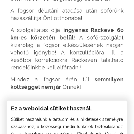
A fogsor délutáni átadása után sofőrünk
hazaszállítja Önt otthonába!
A szolgáltatás díja
ingyenes Ráckeve 60
km-es körzetén belül
! A sofőrszolgálat
kizárólag a fogsor elkészülésének napján
vehető igénybe! A konzultációra, ill. a
későbbi korrekciókra Ráckevén található
rendelőinkbe kell elfáradni!
Mindez a fogsor árán túl
semmilyen
költséggel nem jár
Önnek!
Ez a weboldal sütiket használ.
Sütiket használunk a tartalom és a hirdetések személyre
Ingyenes konzultáció
szabásához, a közösségi média funkciók biztosításához
és a forgalom elemzéséhez. Webhelyünk Ön általi