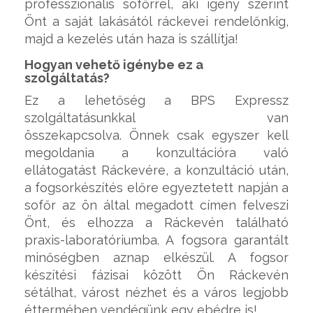
professzionális sofőrrel, aki igény szerint
Önt a saját lakásától ráckevei rendelőnkig,
majd a kezelés után haza is szállítja!
Hogyan vehető igénybe ez a
szolgáltatás?
Ez a lehetőség a BPS Expressz
szolgáltatásunkkal van
összekapcsolva. Önnek csak egyszer kell
megoldania a konzultációra való
ellátogatást Ráckevére, a konzultáció után,
a fogsorkészítés előre egyeztetett napján a
sofőr az ön által megadott címen felveszi
Önt, és elhozza a Ráckevén található
praxis-laboratóriumba. A fogsora garantált
minőségben aznap elkészül. A fogsor
készítési fázisai között Ön Ráckevén
sétálhat, várost nézhet és a város legjobb
éttermében vendégünk egy ebédre is!