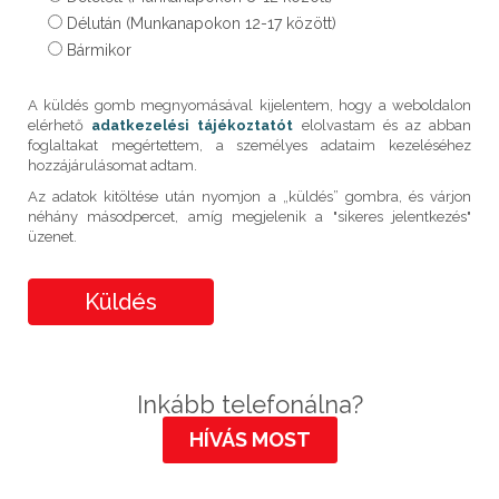
Délután (Munkanapokon 12-17 között)
Bármikor
Please
A küldés gomb megnyomásával kijelentem, hogy a weboldalon
leave
elérhető
adatkezelési tájékoztatót
elolvastam és az abban
this
foglaltakat megértettem, a személyes adataim kezeléséhez
field
empty.
hozzájárulásomat adtam.
Az adatok kitöltése után nyomjon a „küldés” gombra, és várjon
néhány másodpercet, amíg megjelenik a "sikeres jelentkezés"
üzenet.
Inkább telefonálna?
HÍVÁS MOST