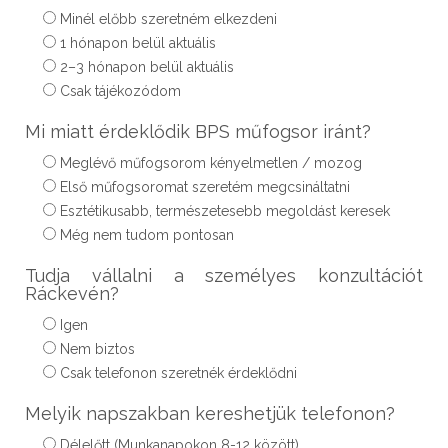
Minél előbb szeretném elkezdeni
1 hónapon belül aktuális
2–3 hónapon belül aktuális
Csak tájékozódom
Mi miatt érdeklődik BPS műfogsor iránt?
Meglévő műfogsorom kényelmetlen / mozog
Első műfogsoromat szeretém megcsináltatni
Esztétikusabb, természetesebb megoldást keresek
Még nem tudom pontosan
Tudja vállalni a személyes konzultációt
Ráckevén?
Igen
Nem biztos
Csak telefonon szeretnék érdeklődni
Melyik napszakban kereshetjük telefonon?
Délelőtt (Munkanapokon 8-12 között)