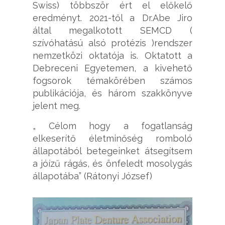
Swiss) többször ért el előkelő
eredményt. 2021-től a Dr.Abe Jiro
által megalkotott SEMCD (
szívóhatású alsó protézis )rendszer
nemzetközi oktatója is. Oktatott a
Debreceni Egyetemen, a kivehető
fogsorok témakörében számos
publikációja, és három szakkönyve
jelent meg.
„ Célom hogy a fogatlanság
elkeserítő életminőség romboló
állapotából betegeinket átsegítsem
a jóízű rágás, és önfeledt mosolygás
állapotába” (Rátonyi József)