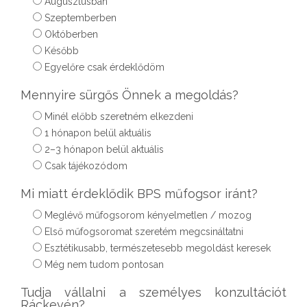
Augusztusban
Szeptemberben
Októberben
Később
Egyelőre csak érdeklődöm
Mennyire sürgős Önnek a megoldás?
Minél előbb szeretném elkezdeni
1 hónapon belül aktuális
2–3 hónapon belül aktuális
Csak tájékozódom
Mi miatt érdeklődik BPS műfogsor iránt?
Meglévő műfogsorom kényelmetlen / mozog
Első műfogsoromat szeretém megcsináltatni
Esztétikusabb, természetesebb megoldást keresek
Még nem tudom pontosan
Tudja vállalni a személyes konzultációt
Ráckevén?