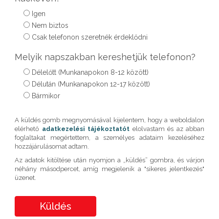
Igen
Nem biztos
Csak telefonon szeretnék érdeklődni
Melyik napszakban kereshetjük telefonon?
Délelőtt (Munkanapokon 8-12 között)
Délután (Munkanapokon 12-17 között)
Bármikor
Please
A küldés gomb megnyomásával kijelentem, hogy a weboldalon
leave
elérhető
adatkezelési tájékoztatót
elolvastam és az abban
this
foglaltakat megértettem, a személyes adataim kezeléséhez
field
empty.
hozzájárulásomat adtam.
Az adatok kitöltése után nyomjon a „küldés” gombra, és várjon
néhány másodpercet, amíg megjelenik a "sikeres jelentkezés"
üzenet.