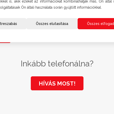
nkkel is, akik ezeket az információkat kombinálhatják más, Ön álta
olgáltatásaik Ön általi használata során gyűjtött információkkal.
yomásával kijelentem, hogy a weboldalon elérhető
adatkezelési tájéko
t megértettem, a személyes adataim kezeléséhez hozzájárulásomat adtam.
 után nyomjon a „küldés” gombra, és várjon néhány másodpercet, amíg m
treszabás
Összes elutasítása
Összes elfoga
Inkább telefonálna?
HÍVÁS MOST!