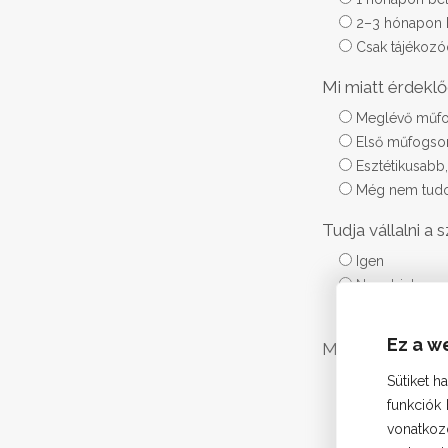
2–3 hónapon b
Csak tájékoz
Mi miatt érdekl
Meglévő műf
Első műfogsor
Esztétikusabb
Még nem tud
Tudja vállalni 
Igen
Nem biztos
Csak telefono
Ez a w
Melyik napszakb
Délelőtt (Mun
Sütiket h
Délután (Munk
funkciók
Bármikor
vonatko