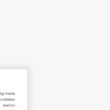
ségi média
ználatára
s elemző