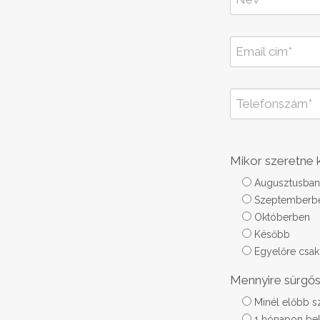
Mikor szeretne k
Augusztusban
Szeptemberb
Októberben
Később
Egyelőre csa
Mennyire sürgő
Minél előbb s
1 hónapon belü