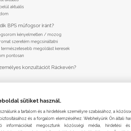
elül aktuális
ódom
ődik BPS műfogsor iránt?
ogsorom kényelmetlen / mozog
omat szeretém megcsináltatni
, természetesebb megoldást keresek
om pontosan
a személyes konzultációt Ráckevén?
n szeretnék érdeklődni
eboldal sütiket használ.
an kereshetjük telefonon?
kanapokon 8-12 között)
asználunk a tartalom és a hirdetések személyre szabásához, a közös
anapokon 12-17 között)
 biztosításához és a forgalom elemzéséhez. Webhelyünk Ön általi has
zó információkat megosztunk közösségi média, hirdetési é