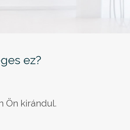
éges ez?
n Ön kirándul.