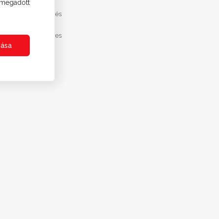
l megadott
ztatót
elolvastam és
egjelenik a "sikeres
dása