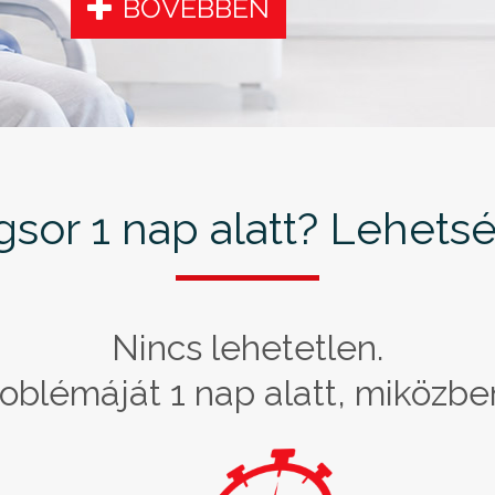
BŐVEBBEN
gsor 1 nap alatt? Lehets
Nincs lehetetlen.
blémáját 1 nap alatt, miközbe