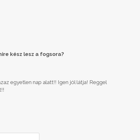
ire kész lesz a fogsora?
az egyetlen nap alatt!! Igen jól látja! Reggel
!!