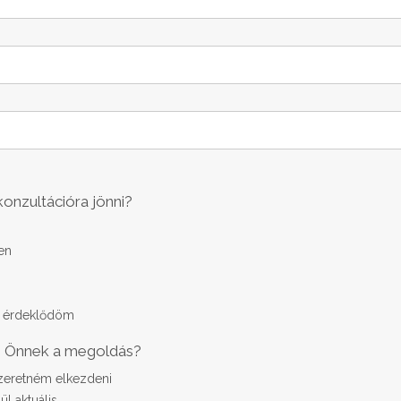
onzultációra jönni?
en
k érdeklődöm
s Önnek a megoldás?
zeretném elkezdeni
l aktuális